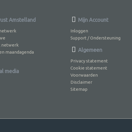
st Amstelland
Mijn Account
 netwerk
Inloggen
 we
Support / Ondersteuning
k netwerk
Algemeen
jven maandagenda
Privacy statement
Cookie statement
al media
Voorwaarden
Disclaimer
Sitemap