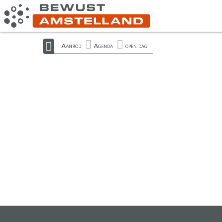
Aanbod
Agenda
open dag