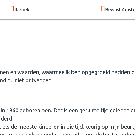
Ik zoek...
Bewust Amste
rmen en waarden, waarmee ik ben opgegroeid hadden de
nd nu niet ontvangen.
k in 1960 geboren ben. Dat is een geruime tijd geleden en
nderd.
als de meeste kinderen in die tijd, keurig op mijn beurt,
itspraak hielden ouders destijds, met de beste bedoel