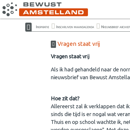
Inspiratie
Inschrijven maandagenda
Nieuwsbrief archief
Vragen staat vrij
Vragen staat vr
i
j
Als ik had gehandeld naar de no
nieuwsbrief van Bewust Amstella
Hoe zit dat?
Allereerst zal ik verklappen dat i
sinds die tijd is er nogal wat vera
Thuis en op school wachtte ik, net 
worden overgeslagen". Met deze u