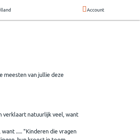
lland
Account
 meesten van jullie deze
 verklaart natuurlijk veel, want
 want ..... "Kinderen die vragen
ingen, hun kroost in toom.