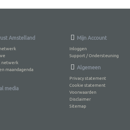
st Amstelland
Mijn Account
 netwerk
Inloggen
 we
Support / Ondersteuning
k netwerk
Algemeen
jven maandagenda
Privacy statement
Cookie statement
al media
Voorwaarden
Disclaimer
Sitemap