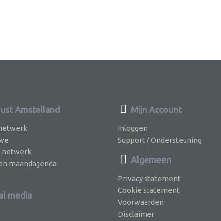
st Amstelland
Mijn Account
 netwerk
Inloggen
 we
Support / Ondersteuning
k netwerk
Algemeen
jven maandagenda
Privacy statement
Cookie statement
al media
Voorwaarden
Disclaimer