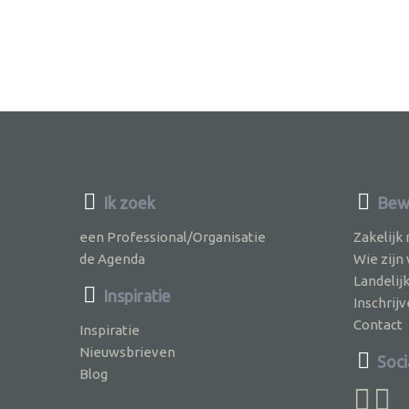
Ik zoek
Bewu
een Professional/Organisatie
Zakelijk
de Agenda
Wie zijn
Landelij
Inspiratie
Inschri
Contact
Inspiratie
Nieuwsbrieven
Soci
Blog