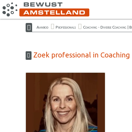
Aanbod
Professionals
Coaching - Diverse Coaching | 
Zoek professional in Coaching