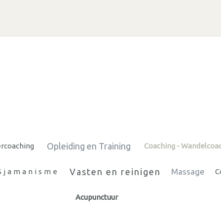
Opleiding en Training
ercoaching
Coaching - Wandelcoa
Vasten en reinigen
Sjamanisme
Massage
C
Acupunctuur