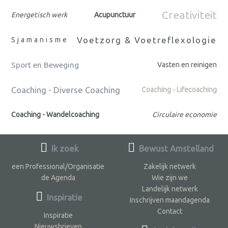
Creativiteit
Energetisch werk
Acupunctuur
Voetzorg & Voetreflexologie
Sjamanisme
Sport en Beweging
Vasten en reinigen
Coaching - Diverse Coaching
Coaching - Lifecoaching
Coaching - Wandelcoaching
Circulaire economie
Ik zoek
Bewust Amstelland
een Professional/Organisatie
Zakelijk netwerk
de Agenda
Wie zijn we
Landelijk netwerk
Inspiratie
Inschrijven maandagenda
Contact
Inspiratie
Nieuwsbrieven