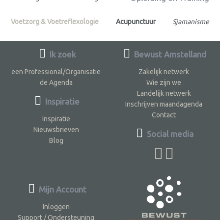
Voetzorg & Voetreflexologie
Acupunctuur
Sjamanisme
Ik zoek
Bewust Amstelland
een Professional/Organisatie
Zakelijk netwerk
de Agenda
Wie zijn we
Landelijk netwerk
Inspiratie
Inschrijven maandagenda
Contact
Inspiratie
Nieuwsbrieven
Social media
Blog
Mijn Account
Inloggen
Support / Ondersteuning