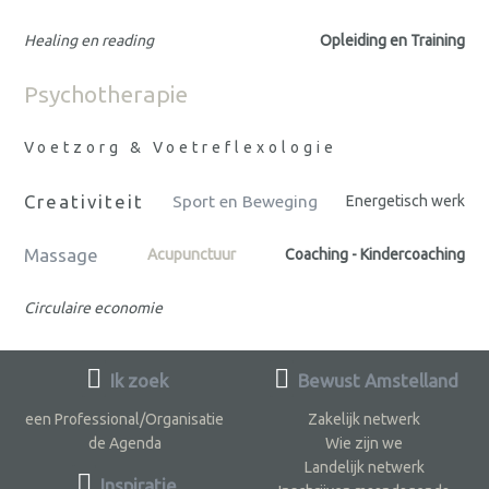
Healing en reading
Opleiding en Training
Psychotherapie
Voetzorg & Voetreflexologie
Creativiteit
Sport en Beweging
Energetisch werk
Massage
Acupunctuur
Coaching - Kindercoaching
Circulaire economie
Ik zoek
Bewust Amstelland
een Professional/Organisatie
Zakelijk netwerk
de Agenda
Wie zijn we
Landelijk netwerk
Inspiratie