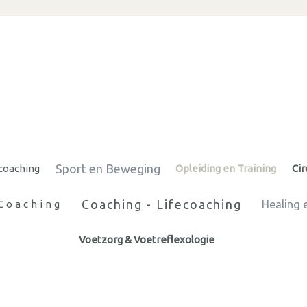
Sport en Beweging
coaching
Opleiding en Training
Ci
Coaching - Lifecoaching
 Coaching
Healing 
Voetzorg & Voetreflexologie