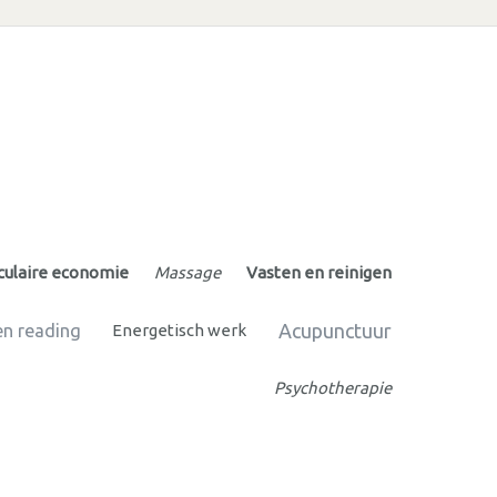
rculaire economie
Massage
Vasten en reinigen
Acupunctuur
en reading
Energetisch werk
Psychotherapie