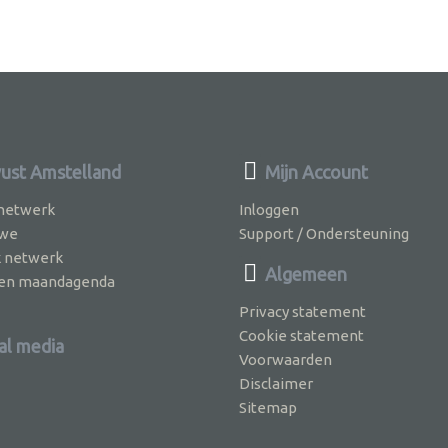
st Amstelland
Mijn Account
 netwerk
Inloggen
 we
Support / Ondersteuning
k netwerk
Algemeen
jven maandagenda
Privacy statement
Cookie statement
al media
Voorwaarden
Disclaimer
Sitemap