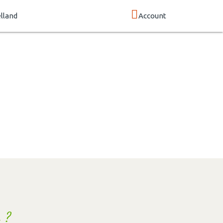
lland
Account
 ?