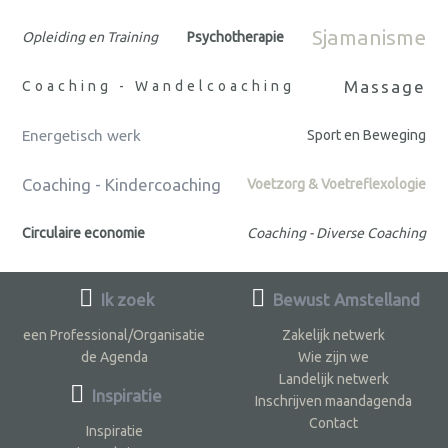
Sjamanisme
Opleiding en Training
Psychotherapie
Massage
Coaching - Wandelcoaching
Energetisch werk
Sport en Beweging
Coaching - Kindercoaching
Voetzorg & Voetreflexologie
Circulaire economie
Coaching - Diverse Coaching
Ik zoek
Bewust Amstelland
een Professional/Organisatie
Zakelijk netwerk
de Agenda
Wie zijn we
Landelijk netwerk
Inspiratie
Inschrijven maandagenda
Contact
Inspiratie