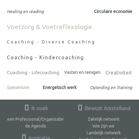
Healing en reading
Circulaire economie
Voetzorg & Voetreflexologie
Coaching - Diverse Coaching
Coaching - Kindercoaching
Creativiteit
Coaching - Lifecoaching
Vasten en reinigen
Sjamanisme
Energetisch werk
Opleiding en Training
Ik zoek
Bewust Amstelland
een Professional/Organisatie
Zakelijk netwerk
de Agenda
Wie zijn we
Landelijk netwerk
Inspiratie