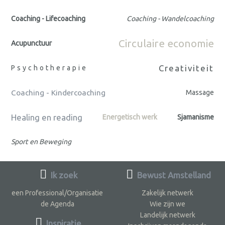
Coaching - Lifecoaching
Coaching - Wandelcoaching
Circulaire economie
Acupunctuur
Creativiteit
Psychotherapie
Coaching - Kindercoaching
Massage
Healing en reading
Energetisch werk
Sjamanisme
Sport en Beweging
Ik zoek
Bewust Amstelland
een Professional/Organisatie
Zakelijk netwerk
de Agenda
Wie zijn we
Landelijk netwerk
Inspiratie