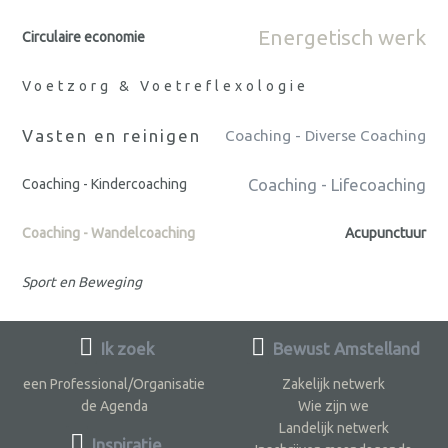
Energetisch werk
Circulaire economie
Voetzorg & Voetreflexologie
Vasten en reinigen
Coaching - Diverse Coaching
Coaching - Lifecoaching
Coaching - Kindercoaching
Coaching - Wandelcoaching
Acupunctuur
Sport en Beweging
Ik zoek
Bewust Amstelland
een Professional/Organisatie
Zakelijk netwerk
de Agenda
Wie zijn we
Landelijk netwerk
Inspiratie