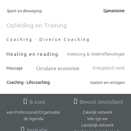
Sport en Beweging
Sjamanisme
Opleiding en Training
Coaching - Diverse Coaching
Healing en reading
Voetzorg & Voetreflexologie
Circulaire economie
Massage
Energetisch werk
Coaching - Lifecoaching
Vasten en reinigen
Ik zoek
Bewust Amstelland
een Professional/Organisatie
Zakelijk netwerk
de Agenda
Wie zijn we
Landelijk netwerk
Inspiratie