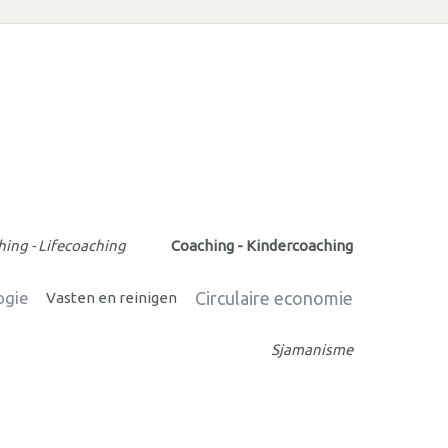
ing - Lifecoaching
Coaching - Kindercoaching
Circulaire economie
ogie
Vasten en reinigen
Sjamanisme