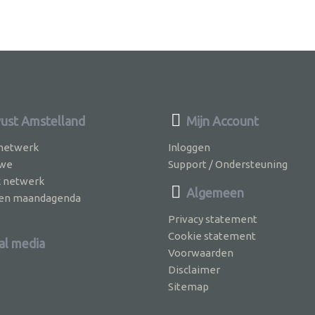
st Amstelland
Mijn Account
 netwerk
Inloggen
 we
Support / Ondersteuning
k netwerk
Algemeen
jven maandagenda
Privacy statement
Cookie statement
al media
Voorwaarden
Disclaimer
Sitemap