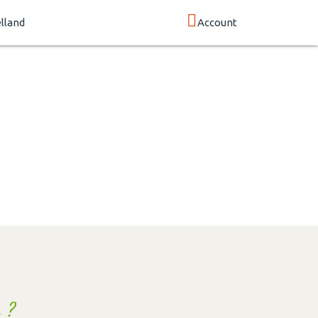
lland
Account
 ?