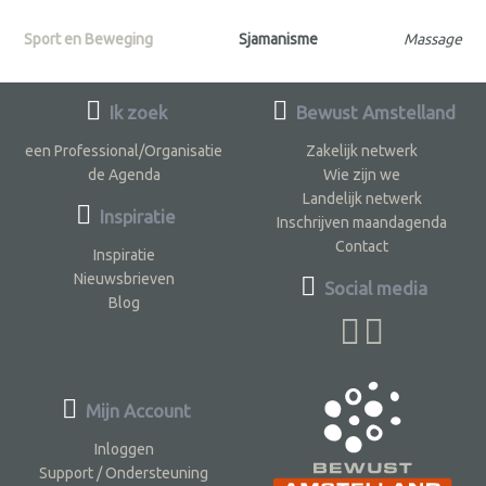
Sport en Beweging
Sjamanisme
Massage
Ik zoek
Bewust Amstelland
een Professional/Organisatie
Zakelijk netwerk
de Agenda
Wie zijn we
Landelijk netwerk
Inspiratie
Inschrijven maandagenda
Contact
Inspiratie
Nieuwsbrieven
Social media
Blog
Mijn Account
Inloggen
Support / Ondersteuning