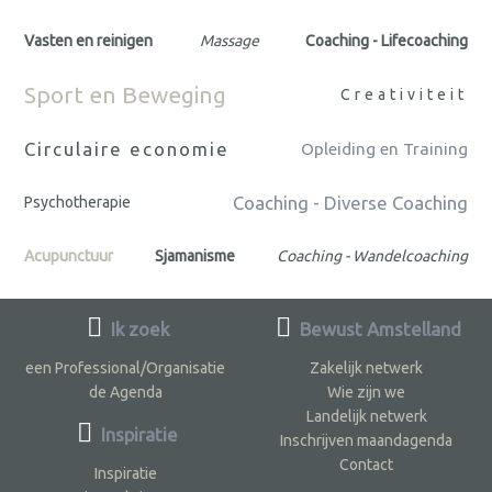
Vasten en reinigen
Massage
Coaching - Lifecoaching
Sport en Beweging
Creativiteit
Circulaire economie
Opleiding en Training
Coaching - Diverse Coaching
Psychotherapie
Acupunctuur
Sjamanisme
Coaching - Wandelcoaching
Ik zoek
Bewust Amstelland
een Professional/Organisatie
Zakelijk netwerk
de Agenda
Wie zijn we
Landelijk netwerk
Inspiratie
Inschrijven maandagenda
Contact
Inspiratie