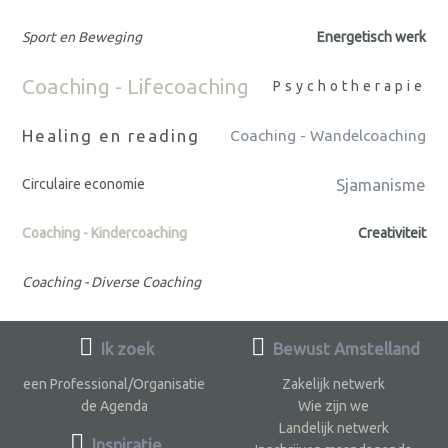
Sport en Beweging
Energetisch werk
Coaching - Lifecoaching
Psychotherapie
Healing en reading
Coaching - Wandelcoaching
Sjamanisme
Circulaire economie
Coaching - Kindercoaching
Creativiteit
Coaching - Diverse Coaching
Ik zoek
Bewust Amstelland
een Professional/Organisatie
Zakelijk netwerk
de Agenda
Wie zijn we
Landelijk netwerk
Inspiratie