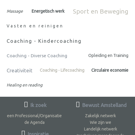
Sport en Beweging
Massage
Energetisch werk
Vasten en reinigen
Coaching - Kindercoaching
Coaching - Diverse Coaching
Opleiding en Training
Creativiteit
Coaching - Lifecoaching
Circulaire economie
Healing en reading
Ik zoek
Bewust Amstelland
een Professional/Organisatie
Zakelijk netwerk
de Agenda
Wie zijn we
Landelijk netwerk
Inspiratie