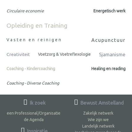
Circulaire economie
Energetisch werk
Opleiding en Training
Acupunctuur
Vasten en reinigen
Sjamanisme
Creativiteit
Voetzorg & Voetreflexologie
Coaching - Kindercoaching
Healing en reading
Coaching - Diverse Coaching
Ik zoek
Bewust Amstelland
een Professional/Organisatie
Zakelijk netwerk
de Agenda
Wie zijn we
Landelijk netwerk
Inspiratie