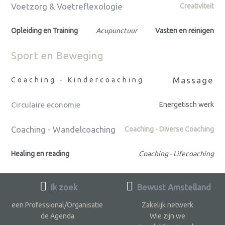
Voetzorg & Voetreflexologie
Creativiteit
Opleiding en Training
Acupunctuur
Vasten en reinigen
Sport en Beweging
Massage
Coaching - Kindercoaching
Circulaire economie
Energetisch werk
Coaching - Wandelcoaching
Coaching - Diverse Coaching
Healing en reading
Coaching - Lifecoaching
Ik zoek
Bewust Amstelland
een Professional/Organisatie
Zakelijk netwerk
de Agenda
Wie zijn we