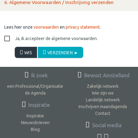
6. Algemene Voorwaarden / Inschrijving verzenden
Lees hier onze
voorwaarden
en
privacy statement
.
Ja, ik accepteer de algemene voorwaarden.
WIS
VERZENDEN ►
Ik zoek
Bewust Amstelland
een Professional/Organisatie
Zakelijk netwerk
de Agenda
Wie zijn we
Landelijk netwerk
Inspiratie
Inschrijven maandagenda
Contact
Inspiratie
Nieuwsbrieven
Social media
Blog